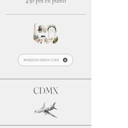
4:30 pm en punto
WEEKEND DRESS CODE
CDMX