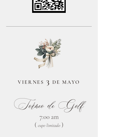
3
VIERNES
DE MAYO
Torneo de Golf
7:00 am
(
)
cupo limitado